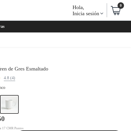
0
Hola
,
Inicia sesión
ras
en de Gres Esmaltado
4.8 (4)
nco
50
a 17 CMR Puntos