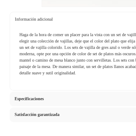
Información adicional
Haga de la hora de comer un placer para la vista con un set de vaji
elegir una colección de vajillas, deje que el color del plato que elij
un set de vajilla colorido. Los sets de vajilla de gres azul o verde 
moderna, opte por una opción de color de set de platos más oscuros.
mantel o camino de mesa blanco junto con servilletas. Los sets con
paisaje de la mesa. De manera similar, un set de platos llanos acaba
detalle suave y sutil originalidad.
Especificaciones
Satisfacción garantizada
Apto para horno
Sí
La mayoría de los productos tienen
30 días desde que los rec
Condicion del producto
Nuevo