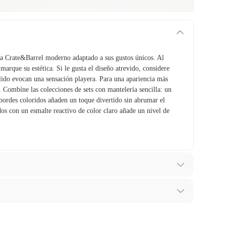
lla Crate&Barrel moderno adaptado a sus gustos únicos. Al
a marque su estética. Si le gusta el diseño atrevido, considere
sólido evocan una sensación playera. Para una apariencia más
 Combíne las colecciones de sets con mantelería sencilla: un
 bordes coloridos añaden un toque divertido sin abrumar el
dos con un esmalte reactivo de color claro añade un nivel de
ibes para hacer una devolución.