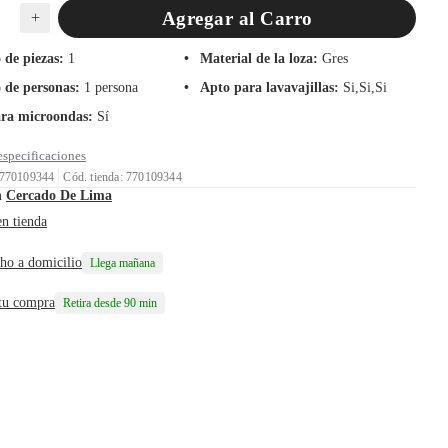
Agregar al Carro
+
de piezas
:
1
Material de la loza
:
Gres
de personas
:
1 persona
Apto para lavavajillas
:
Si,Si,Si
ra microondas
:
Sí
especificaciones
 770109344
Cód. tienda: 770109344
n
Cercado De Lima
en tienda
ho a domicilio
Llega mañana
 tu compra
Retira desde 90 min