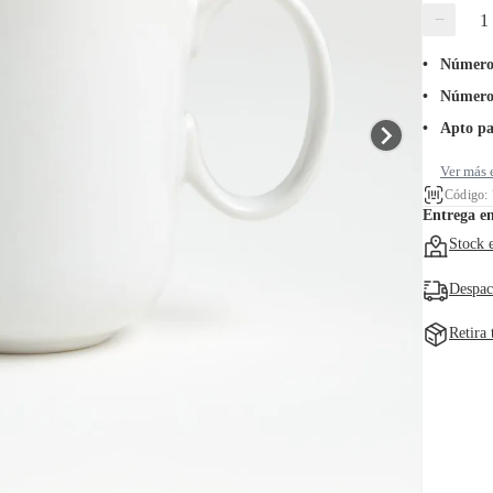
−
Número 
Número 
Apto pa
Ver más 
Código:
Entrega e
Stock 
Despac
Retira