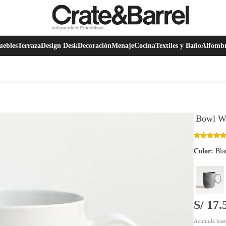
ebles
Terraza
Design Desk
Decoración
Menaje
Cocina
Textiles y Baño
Alfomb
Bowl Wr
Color:
Bla
S/ 17.
Acumula hast