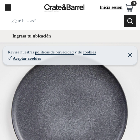
Inicia sesión
S
e
l
Ingresa tu ubicación
a
o
r
c
Revisa nuestras
políticas de privacidad
y
de
cookies
c
C
a
Aceptar cookies
e
h
r
t
r
B
a
i
r
a
o
r
n
-
i
c
o
n