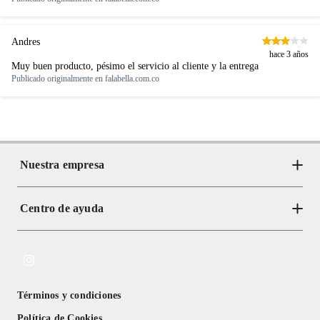
Baterías de auto.
Motocicletas y bicicletas motorizadas.
Andres
Licores y cigarros electrónicos.
hace 3 años
Muy buen producto, pésimo el servicio al cliente y la entrega
Publicado originalmente en
falabella.com.co
Nuestra empresa
Centro de ayuda
Acerca de Crate
Tiendas
Cambios y devoluciones
Libro de Reclamaciones
Términos y condiciones
Textos Legales
Política de Cookies