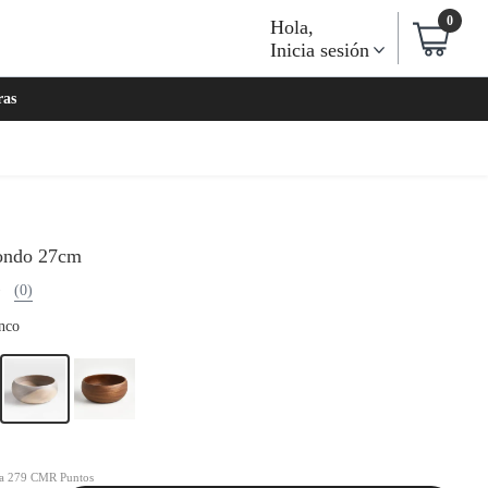
0
Hola
,
Inicia sesión
ras
ondo 27cm
(0)
nco
ta 279 CMR Puntos