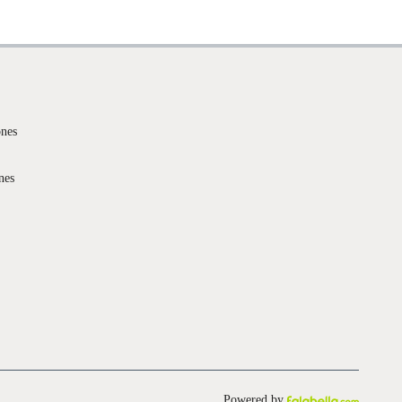
ones
nes
Powered by