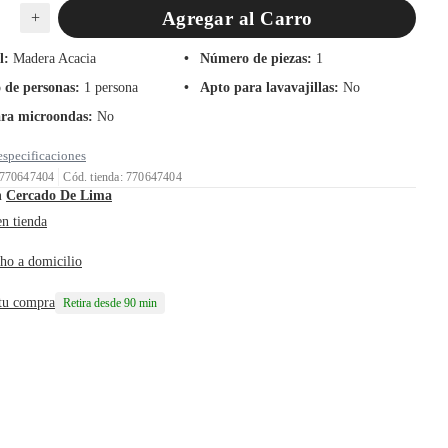
Agregar al Carro
+
l
:
Madera Acacia
Número de piezas
:
1
de personas
:
1 persona
Apto para lavavajillas
:
No
ra microondas
:
No
especificaciones
 770647404
Cód. tienda: 770647404
n
Cercado De Lima
en tienda
ho a domicilio
 tu compra
Retira desde 90 min