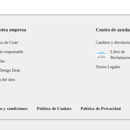
 27 cm x 27 cm
stra empresa
Centro de ayuda
entos alimenticios, vitaminas.
a
ca de Crate
Cambios y devoluci
con señales de uso, sin empaques, etiquetas o sellos.
ño responsable
Libro de
Reclamacio
das
Textos Legales
Design Desk
 del sitio
s y condiciones
Política de Cookies
Política de Privacidad