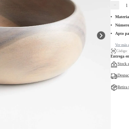
−
Materia
Número 
Apto pa
Ver más 
Código:
Entrega e
Stock 
Despac
Retira