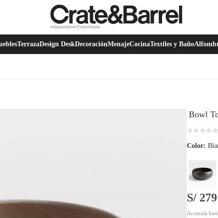
ebles
Terraza
Design Desk
Decoración
Menaje
Cocina
Textiles y Baño
Alfomb
Bowl T
Color:
Bla
S/ 279
Acumula has