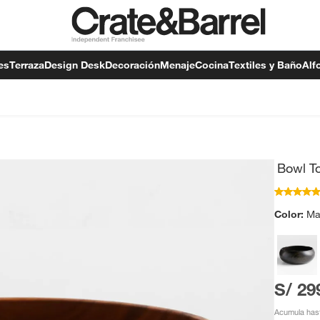
es
Terraza
Design Desk
Decoración
Menaje
Cocina
Textiles y Baño
Alf
Bowl T
Color:
Ma
S/ 29
Acumula has