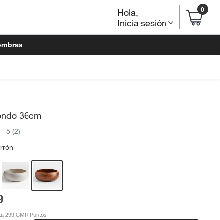
0
Hola
,
Inicia sesión
ombras
ondo 36cm
5 (2)
rrón
9
ta 299 CMR Puntos