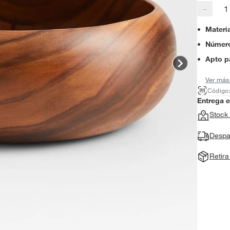
−
Materi
Número
Apto p
Ver más
Código
Entrega 
Stock 
Despa
Retir