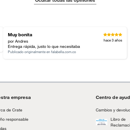
da
inión
Muy bonita
, suplementos alimenticios, vitaminas.
hace 3 años
por Andres
Entrega rápida, justo lo que necesitaba
as de baño con señales de uso, sin empaques, etiquetas o
Publicado originalmente en
falabella.com.co
stra empresa
Centro de ayu
ca de Crate
Cambios y devolu
ño responsable
Libro de
Reclamac
ndas