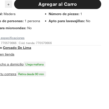
Agregar al Carro
+
al
:
Madera
Número de piezas
:
1
 de personas
:
1 persona
Apto para lavavajillas
:
No
ara microondas
:
No
 especificaciones
: 770570666
Cód. tienda: 770570666
en
Cercado De Lima
en tienda
cho a domicilio
Llega mañana
a tu compra
Retira desde 90 min