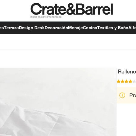
es
Terraza
Design Desk
Decoración
Menaje
Cocina
Textiles y Baño
Alf
Rellen
Pr