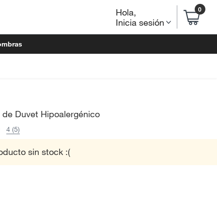
0
Hola
,
Inicia sesión
ombras
o de Duvet Hipoalergénico
4 (5)
oducto sin stock :(