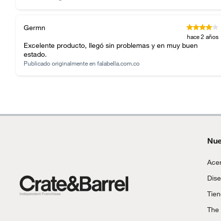
sellos.
Incluye funda de cojín
No
Alimentos, bebidas, fórmulas y leches para bebés.
Germn
Productos hechos a medida.
hace 2 años
Excelente producto, llegó sin problemas y en muy buen
Color básico
Blanco
Pinturas de color a pedido.
estado.
Plantas.
Publicado originalmente en
falabella.com.co
Productos que hayan sido previamente instalados.
Baterías de auto.
Motocicletas y bicicletas motorizadas.
Licores y cigarros electrónicos.
Nue
Acer
Dise
Tie
The