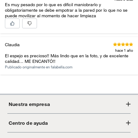
Productos comprados en Outlet Atocongo.
Es muy pesado por lo que es dificil maniobrarlo y
Hecho en
Vietnam
obligatoriamente se debe empotrar a la pared por lo que no se
Productos perecibles como alimentos, bebidas,
puede movilizar al momento de hacer limpieza
medicamentos, suplementos alimenticios, vitaminas.
Detalle de la
La garantía se ajusta a
Productos digitales (descarga inmediata).
garantía
nuestras políticas de cambios
Por motivos de salubridad, la ropa interior inferior y ropas de
y devoluciones.
baño con señales de uso, sin empaques, etiquetas o sellos.
Claudia
Alimentos, bebidas, fórmulas y leches para bebés.
hace 1 año
El espejo es precioso!! Más lindo que en la foto, y de excelente
Productos hechos a medida.
Color básico
Plata
calidad… ME ENCANTÓ!!
Pinturas de color a pedido.
Publicado originalmente en
falabella.com
Plantas.
Espacio
Bano
Productos que hayan sido previamente instalados.
recomendado
Baterías de auto.
Motocicletas y bicicletas motorizadas.
Modelo
147033
Nuestra empresa
Licores y cigarros electrónicos.
Número de piezas
1
Centro de ayuda
Acerca de Crate
Tiendas