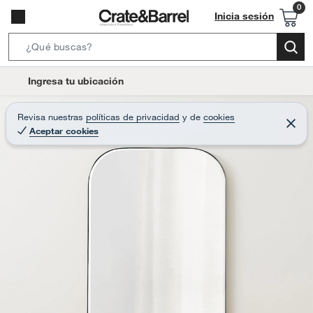
Inicia sesión
S
e
l
Ingresa tu ubicación
a
o
r
c
Revisa nuestras
políticas de privacidad
y
de
cookies
c
C
a
Aceptar cookies
e
h
r
t
r
B
a
i
r
a
o
r
n
-
i
c
o
n