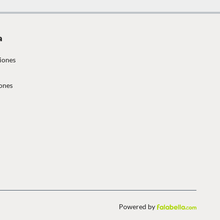
a
iones
ones
Powered by