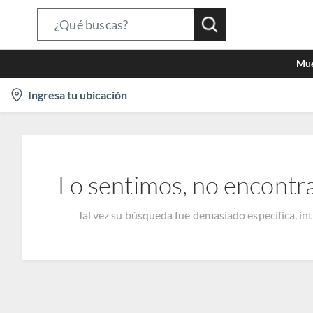
Search
Bar
Mue
location-
Ingresa tu ubicación
icon
Lo sentimos, no encontr
Tal vez su búsqueda fue demasiado específica, in