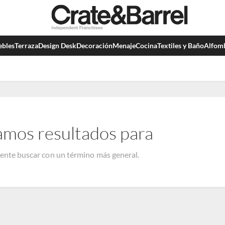
bles
Terraza
Design Desk
Decoración
Menaje
Cocina
Textiles y Baño
Alfom
amos resultados para
tente buscar con un término más general.