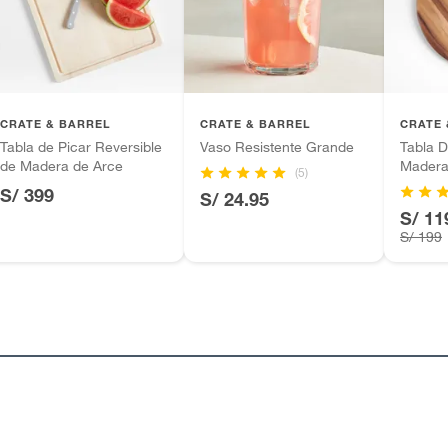
tros productos para asfalto.
ésticos, tecnología, línea blanca, colchones, muebles,
inión
CRATE & BARREL
CRATE & BARREL
CRATE 
Tabla de Picar Reversible
Vaso Resistente Grande
Tabla D
de Madera de Arce
Mader
(5)
S/ 399
S/ 24.95
, suplementos alimenticios, vitaminas.
S/ 11
S/ 199
as de baño con señales de uso, sin empaques, etiquetas o