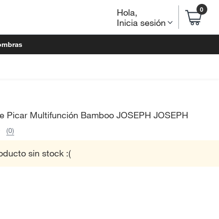
0
Hola
,
Inicia sesión
ombras
de Picar Multifunción Bamboo JOSEPH JOSEPH
(0)
oducto sin stock :(