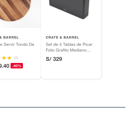
& BARREL
CRATE & BARREL
e Servir Tondo De
Set de 4 Tablas de Picar
a
Folio Grafito Mediano
JOSEPH JOSEPH
(3)
S/ 329
9.40
-40%