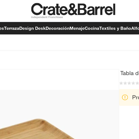
es
Terraza
Design Desk
Decoración
Menaje
Cocina
Textiles y Baño
Alf
Tabla 
Pr