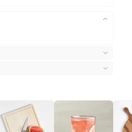
a
los recibes para hacer una devolución.
 diferentes, otras con restricciones y algunas
son:
edores tienen:
ros productos para asfalto, hormigón, albañilería.