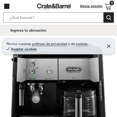
Inicia sesión
S
e
l
Ingresa tu ubicación
a
o
r
c
Revisa nuestras
políticas de privacidad
y
de
cookies
c
C
a
Aceptar cookies
e
h
r
t
r
B
a
i
r
a
o
r
n
-
i
c
o
n