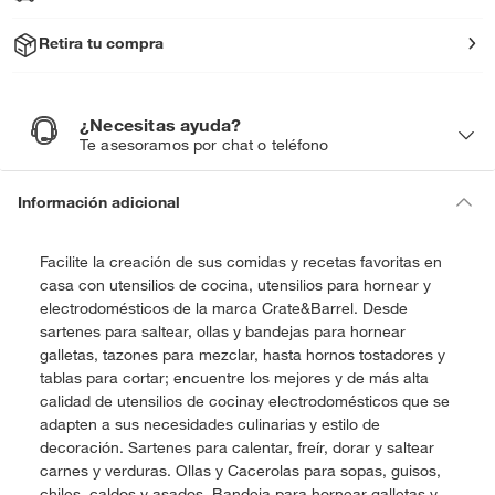
Retira tu compra
¿Necesitas ayuda?
¿
N
Te asesoramos por chat o teléfono
e
c
e
s
i
Información adicional
t
a
s
a
y
Facilite la creación de sus comidas y recetas favoritas en
u
d
casa con utensilios de cocina, utensilios para hornear y
a
?
electrodomésticos de la marca Crate&Barrel. Desde
sartenes para saltear, ollas y bandejas para hornear
galletas, tazones para mezclar, hasta hornos tostadores y
tablas para cortar; encuentre los mejores y de más alta
calidad de utensilios de cocinay electrodomésticos que se
adapten a sus necesidades culinarias y estilo de
decoración. Sartenes para calentar, freír, dorar y saltear
carnes y verduras. Ollas y Cacerolas para sopas, guisos,
chiles, caldos y asados. Bandeja para hornear galletas y