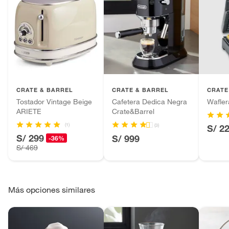
CRATE & BARREL
CRATE & BARREL
CRATE
Tostador Vintage Beige
Cafetera Dedica Negra
Wafler
ARIETE
Crate&Barrel
(1)
(3)
S/ 2
S/ 299
S/ 999
-36%
S/ 469
Más opciones similares