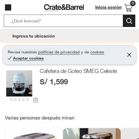
Inicia sesión
S
e
l
Ingresa tu ubicación
a
o
r
c
Producto sin stock :(
Revisa nuestras
políticas de privacidad
y
de
cookies
c
C
a
Aceptar cookies
e
h
r
t
r
B
Cafetera de Goteo SMEG Celeste
a
i
r
a
S/ 1,599
o
r
n
-
(0)
i
c
o
Varias personas después miran
n