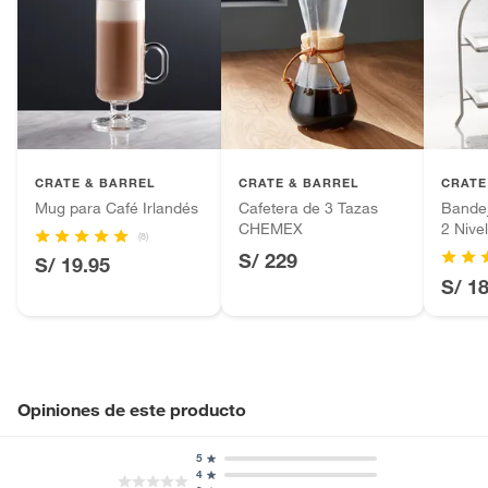
CRATE & BARREL
CRATE & BARREL
CRATE
Mug para Café Irlandés
Cafetera de 3 Tazas
Bandej
CHEMEX
2 Nive
(8)
Cambr
S/ 229
S/ 19.95
S/ 1
Opiniones de este producto
5
4