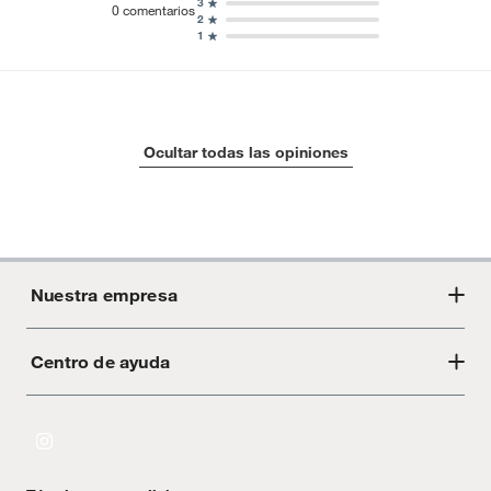
3
0
comentarios
2
1
Ocultar todas las opiniones
Nuestra empresa
Centro de ayuda
Acerca de Crate
Tiendas
Cambios y devoluciones
Libro de Reclamaciones