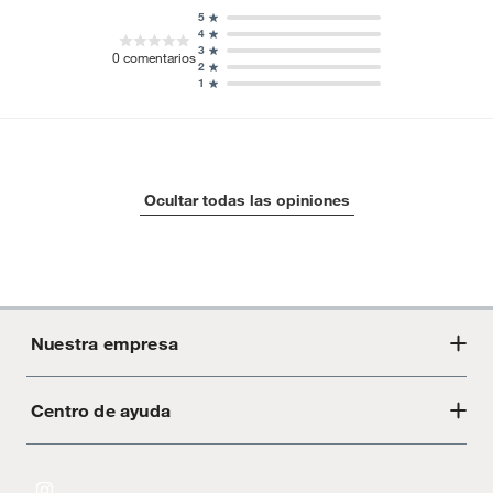
5
4
3
0
comentarios
2
1
Ocultar todas las opiniones
Nuestra empresa
Centro de ayuda
Acerca de Crate
Tiendas
Cambios y devoluciones