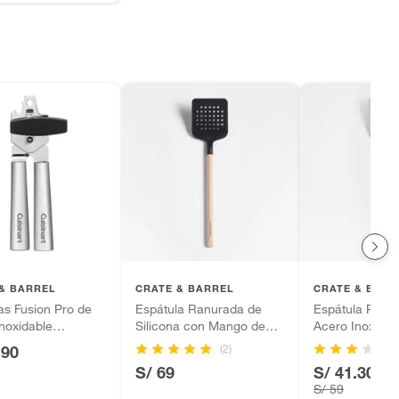
& BARREL
CRATE & BARREL
CRATE & BARR
as Fusion Pro de
Espátula Ranurada de
Espátula Ranu
noxidable
Silicona con Mango de
Acero Inoxidab
NART
Madera
(2)
.90
S/ 69
S/ 41.30
-3
S/ 59