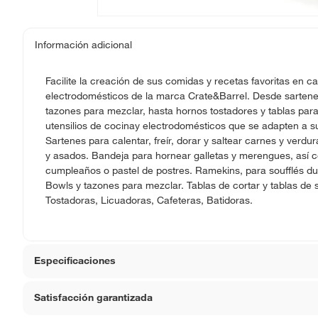
Información adicional
Facilite la creación de sus comidas y recetas favoritas en ca
electrodomésticos de la marca Crate&Barrel. Desde sartenes 
tazones para mezclar, hasta hornos tostadores y tablas para
utensilios de cocinay electrodomésticos que se adapten a su
Sartenes para calentar, freír, dorar y saltear carnes y verdu
y asados. Bandeja para hornear galletas y merengues, así 
cumpleaños o pastel de postres. Ramekins, para soufflés dul
Bowls y tazones para mezclar. Tablas de cortar y tablas de 
Tostadoras, Licuadoras, Cafeteras, Batidoras.
Especificaciones
Satisfacción garantizada
Condicion del producto
Nuevo