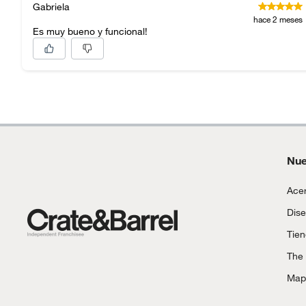
Gabriela
hace 2 meses
Es muy bueno y funcional!
Nue
Acer
Dise
Tie
The
Mapa