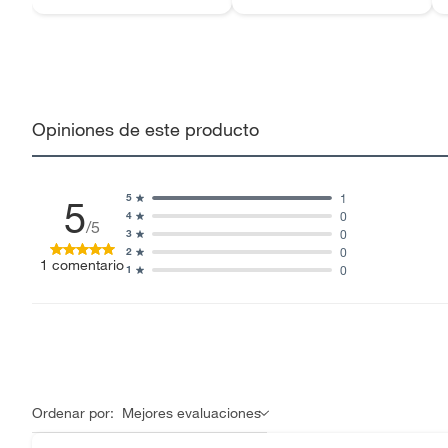
Opiniones de este producto
1
5
5
0
4
/5
0
3
0
2
1
comentario
0
1
Ordenar por:
Mejores evaluaciones