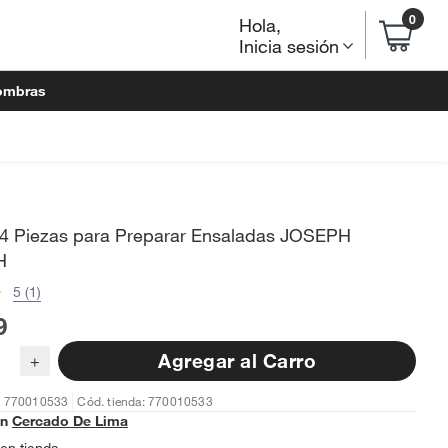
0
Hola
,
Inicia sesión
ombras
 4 Piezas para Preparar Ensaladas JOSEPH
H
5 (1)
9
Agregar al Carro
+
: 770010533
Cód. tienda: 770010533
en
Cercado De Lima
en tienda