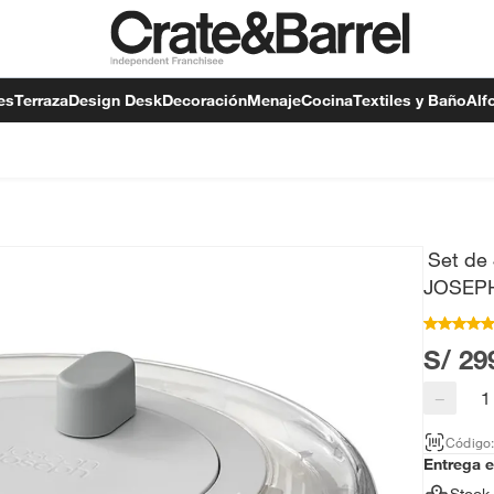
es
Terraza
Design Desk
Decoración
Menaje
Cocina
Textiles y Baño
Alf
Set de
JOSEP
S/ 29
−
Código
Entrega 
Stock 