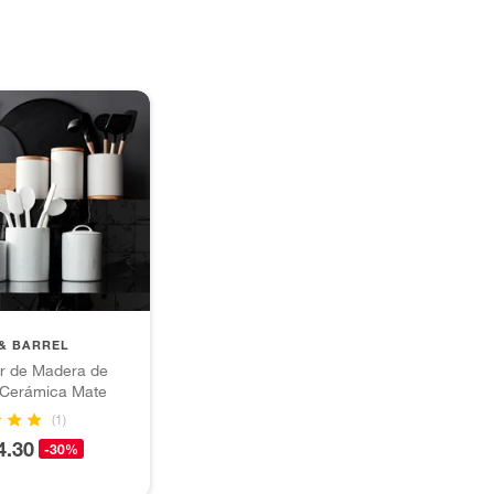
& BARREL
er de Madera de
y Cerámica Mate
(1)
4.30
-30%