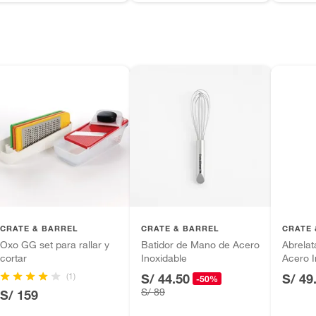
CRATE & BARREL
CRATE & BARREL
CRATE 
Oxo GG set para rallar y
Batidor de Mano de Acero
Abrelat
cortar
Inoxidable
Acero I
CUISI
(1)
S/ 44.50
S/ 49
-50%
S/ 89
S/ 159