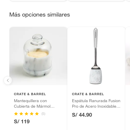
sellos.
Alimentos, bebidas, fórmulas y leches para bebés.
Más opciones similares
Productos hechos a medida.
Pinturas de color a pedido.
Plantas.
Productos que hayan sido previamente instalados.
Baterías de auto.
Motocicletas y bicicletas motorizadas.
Licores y cigarros electrónicos.
CRATE & BARREL
CRATE & BARREL
Mantequillera con
Espátula Ranurada Fusion
Cubierta de Mármol
Pro de Acero Inoxidable
French Kitchen
CUISINART
(5)
S/ 44.90
S/ 119