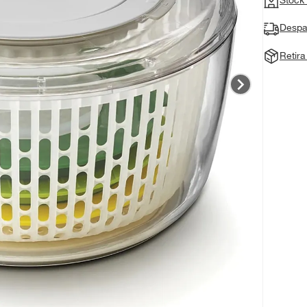
Despa
Retir