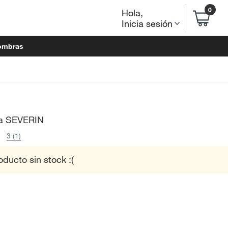
0
Hola
,
Inicia sesión
ombras
a SEVERIN
3 (1)
oducto sin stock :(