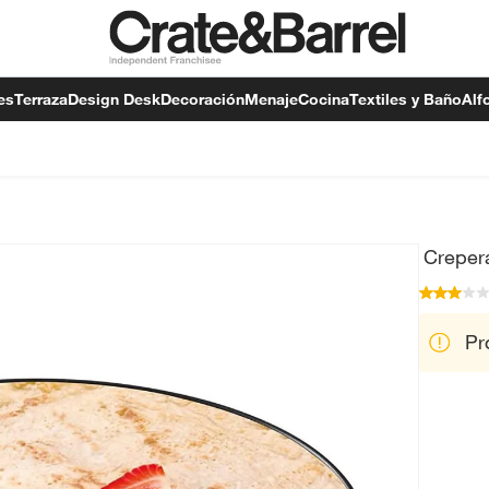
es
Terraza
Design Desk
Decoración
Menaje
Cocina
Textiles y Baño
Alf
Creper
Pr