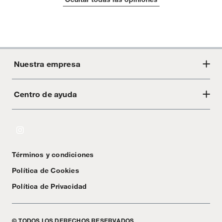
Nuestra empresa
Centro de ayuda
Acerca de Crate
Tiendas
Cambios y devoluciones
Libro de Reclamaciones
Términos y condiciones
Textos Legales
Política de Cookies
Política de Privacidad
© TODOS LOS DERECHOS RESERVADOS