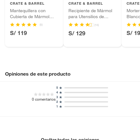
CRATE & BARREL
CRATE & BARREL
CRATE
Baterías de auto.
Mantequillera con
Recipiente de Mármol
Morte
Motocicletas y bicicletas motorizadas.
Cubierta de Mármol
para Utensilios de
Blanco
Licores y cigarros electrónicos.
French Kitchen
Cocina French Kitchen
(5)
(15)
S/ 119
S/ 1
S/ 129
Opiniones de este producto
5
4
3
0
comentarios
2
1
Ocultar todas las opiniones