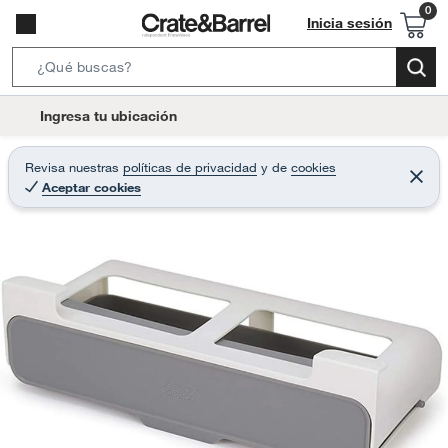
Inicia sesión
S
e
l
Ingresa tu ubicación
a
o
r
c
Revisa nuestras
políticas de privacidad
y
de
cookies
c
C
a
Aceptar cookies
e
h
r
t
r
B
a
i
r
a
o
r
n
-
i
c
o
n