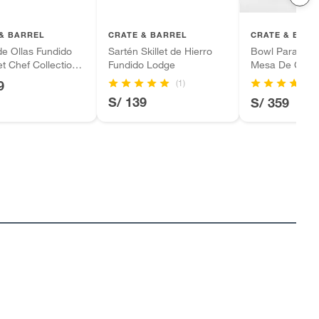
& BARREL
CRATE & BARREL
CRATE & BARR
e Ollas Fundido
Sartén Skillet de Hierro
Bowl Para Cen
 Chef Collection
Fundido Lodge
Mesa De Cerá
De 3 Patas
(1)
(1
9
S/ 139
S/ 359