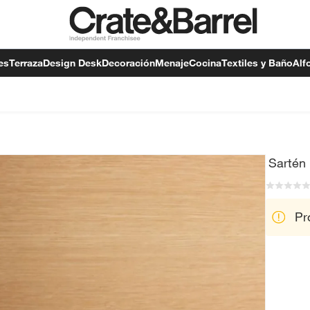
es
Terraza
Design Desk
Decoración
Menaje
Cocina
Textiles y Baño
Alf
Sartén
Pr