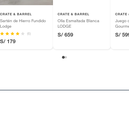
m
inión
CRATE & BARREL
CRATE & BARREL
CRATE 
Sartén de Hierro Fundido
Olla Esmaltada Blanca
Juego d
Lodge
LODGE
Gourmet
LODGE
(6)
S/ 659
S/ 59
, suplementos alimenticios, vitaminas.
S/ 179
as de baño con señales de uso, sin empaques, etiquetas o