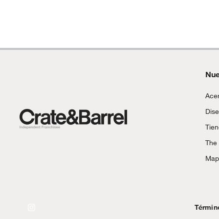
Nue
Acer
Dise
Tie
The
Mapa
Términ