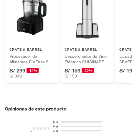
CRATE & BARREL
CRATE & BARREL
CRATE
Procesador de
Descorchador de Vino
Licuad
Alimentos PurEase 2.1L
Eléctrico CUISINART
SEVER
BRAUN
S/ 299
S/ 159
S/ 1
-14%
-20%
S/ 349
S/ 199
Opiniones de este producto
5
4
3