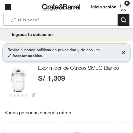
Inicia sesión
S
e
l
Ingresa tu ubicación
a
o
r
c
Producto sin stock :(
Revisa nuestras
políticas de privacidad
y
de
cookies
c
C
a
Aceptar cookies
e
h
r
t
r
B
Exprimidor de Cítricos SMEG Blanco
a
i
r
a
S/ 1,309
o
r
n
-
(0)
i
c
o
Varias personas después miran
n