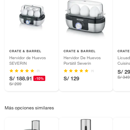
CRATE & BARREL
CRATE & BARREL
CRATE
Hervidor de Huevos
Hervidor De Huevos
Licuad
SEVERIN
Portátil Severin
Cuisin
S/ 2
(7)
(1)
S/ 349
S/ 188.91
S/ 129
-10%
S/ 209
Más opciones similares