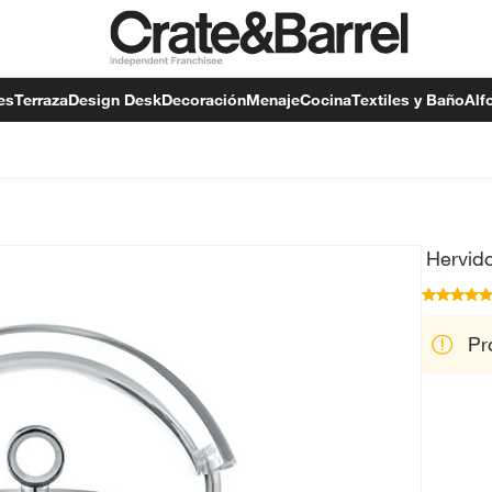
es
Terraza
Design Desk
Decoración
Menaje
Cocina
Textiles y Baño
Alf
Hervid
Pr