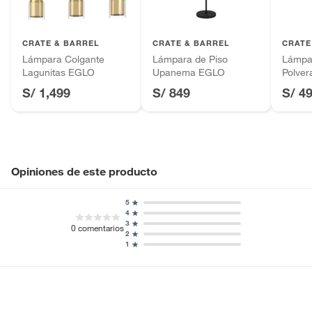
Productos hechos a medida.
Pinturas de color a pedido.
Hecho en
China
Plantas.
CRATE & BARREL
CRATE & BARREL
CRATE
Productos que hayan sido previamente instalados.
Lámpara Colgante
Lámpara de Piso
Lámpa
Cantidad contenida
1 Lámpara de Techo
Baterías de auto.
Lagunitas EGLO
Upanema EGLO
Polve
en el empaque
Motocicletas y bicicletas motorizadas.
S/ 1,499
S/ 849
S/ 4
Licores y cigarros electrónicos.
Ancho
19 cm
Tipo de casquillo
E27
Opiniones de este producto
5
Largo
95 cm
4
3
0
comentarios
2
1
Tipo de fuente
No aplica
luminosa
Garantía del
2 años