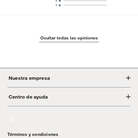
2
1
Ocultar todas las opiniones
Nuestra empresa
Centro de ayuda
Acerca de Crate
Tiendas
Cambios y devoluciones
Libro de Reclamaciones
Términos y condiciones