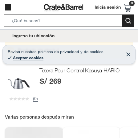
Inicia sesión
S
e
l
Ingresa tu ubicación
a
o
r
c
Producto sin stock :(
Revisa nuestras
políticas de privacidad
y
de
cookies
c
C
a
Aceptar cookies
e
h
r
t
r
B
Tetera Pour Control Kasuya HARIO
a
i
r
a
S/ 269
o
r
n
-
(0)
i
c
o
Varias personas después miran
n