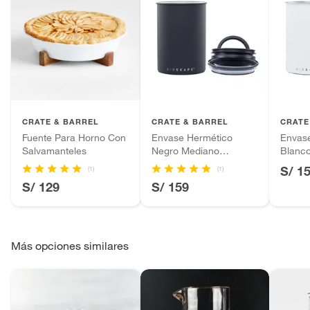
CRATE & BARREL
CRATE & BARREL
CRATE
Fuente Para Horno Con
Envase Hermético
Envas
Salvamanteles
Negro Mediano
Blanc
AIRSCAPE
AIRS
S/ 1
(1)
(1)
S/ 129
S/ 159
Más opciones similares