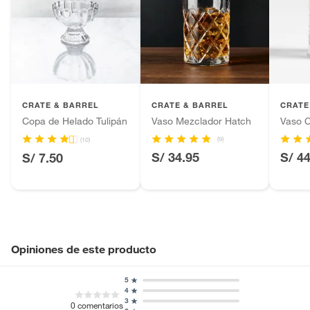
CRATE & BARREL
CRATE & BARREL
CRATE
Copa de Helado Tulipán
Vaso Mezclador Hatch
Vaso C
(9)
(10)
S/ 34.95
S/ 4
S/ 7.50
Opiniones de este producto
5
4
3
0
comentarios