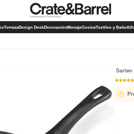
es
Terraza
Design Desk
Decoración
Menaje
Cocina
Textiles y Baño
Alf
Sarten
Pr