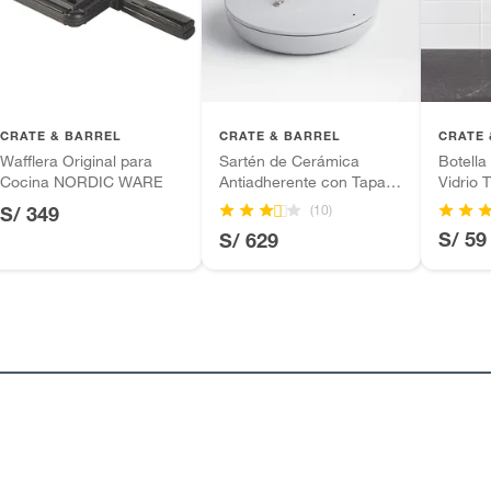
s Unidos
tros productos para asfalto.
ésticos, tecnología, línea blanca, colchones, muebles,
m
inión
CRATE & BARREL
CRATE & BARREL
CRATE 
Wafflera Original para
Sartén de Cerámica
Botella
o
Cocina NORDIC WARE
Antiadherente con Tapa
Vidrio
EvenCook 30cm
(10)
S/ 349
, suplementos alimenticios, vitaminas.
S/ 59
S/ 629
as de baño con señales de uso, sin empaques, etiquetas o