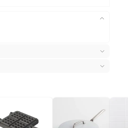
queras
los recibes para hacer una devolución.
 diferentes, otras con restricciones y algunas
son:
edores tienen:
ros productos para asfalto, hormigón, albañilería.