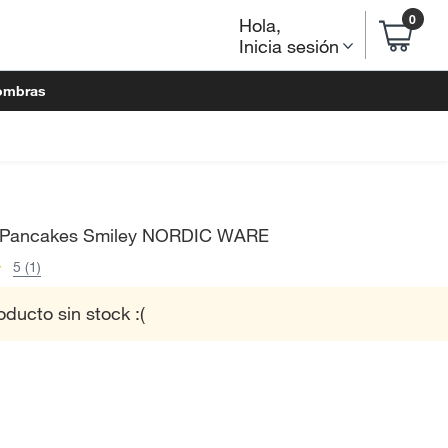
0
Hola
,
Inicia sesión
ombras
 Pancakes Smiley NORDIC WARE
5 (1)
oducto sin stock :(