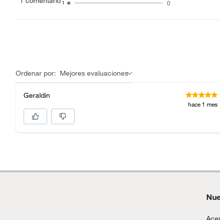
1
comentario
0
1
Motocicletas y bicicletas motorizadas.
Licores y cigarros electrónicos.
Ordenar por:
Mejores evaluaciones
Geraldin
hace 1 mes
Nue
Acer