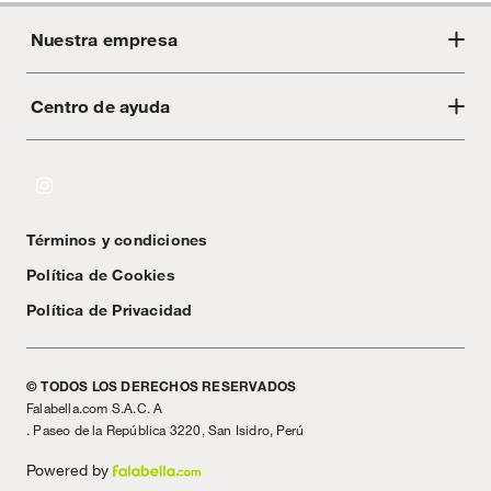
Nuestra empresa
Centro de ayuda
Acerca de Crate
Tiendas
Cambios y devoluciones
Libro de Reclamaciones
Términos y condiciones
Textos Legales
Política de Cookies
Política de Privacidad
© TODOS LOS DERECHOS RESERVADOS
Falabella.com S.A.C. A
. Paseo de la República 3220, San Isidro, Perú
Powered by