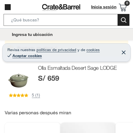
Inicia sesión
S
e
l
Ingresa tu ubicación
a
o
r
c
Producto sin stock :(
Revisa nuestras
políticas de privacidad
y
de
cookies
c
C
a
Aceptar cookies
e
h
r
t
r
B
Olla Esmaltada Desert Sage LODGE
a
i
r
a
S/ 659
o
r
n
-
5 (1)
i
c
o
Varias personas después miran
n