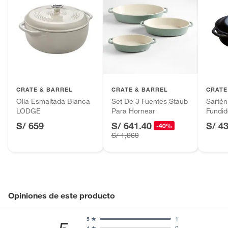
CRATE & BARREL
CRATE & BARREL
CRATE
Olla Esmaltada Blanca
Set De 3 Fuentes Staub
Sartén
LODGE
Para Hornear
Fundid
4.7L 
S/ 659
S/ 641.40
S/ 4
-40%
S/ 1,069
Opiniones de este producto
1
5