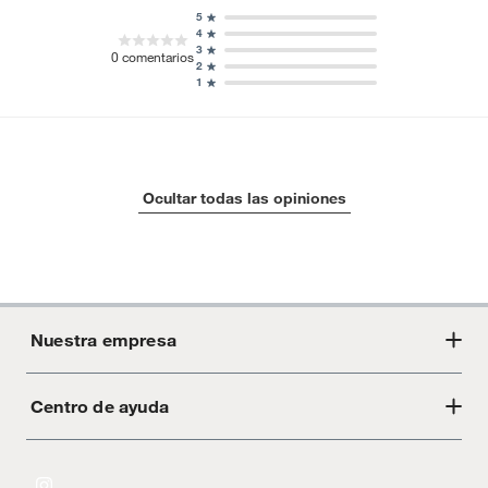
5
4
3
0
comentarios
2
1
Ocultar todas las opiniones
Nuestra empresa
Centro de ayuda
Acerca de Crate
Tiendas
Cambios y devoluciones