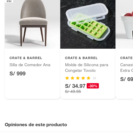
CRATE & BARREL
CRATE & BARREL
CRATE
Silla de Comedor Ana
Molde de Silicona para
Canas
Congelar Tovolo
Extra 
S/ 999
S/ 6
(2)
S/ 34.97
-30%
S/ 49.95
Opiniones de este producto