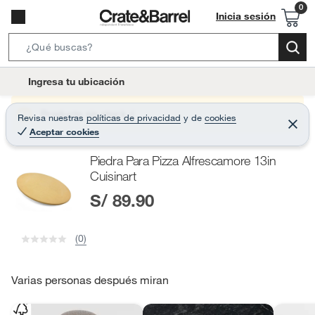
Inicia sesión
S
e
l
Ingresa tu ubicación
a
o
r
c
Producto sin stock :(
Revisa nuestras
políticas de privacidad
y
de
cookies
c
C
a
Aceptar cookies
e
h
r
t
r
B
Piedra Para Pizza Alfrescamore 13in
a
i
r
a
Cuisinart
o
r
S/ 89.90
n
-
i
(0)
c
o
Varias personas después miran
n