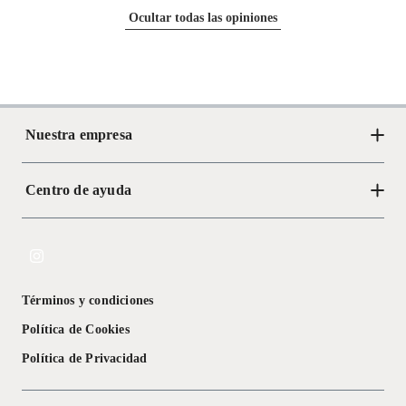
Ocultar todas las opiniones
Nuestra empresa
Centro de ayuda
Acerca de Crate
Tiendas
Cambios y devoluciones
Libro de Reclamaciones
Términos y condiciones
Textos Legales
Política de Cookies
Política de Privacidad