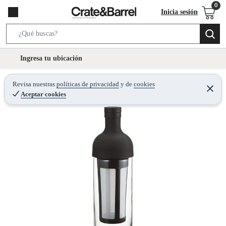
Inicia sesión
S
e
l
Ingresa tu ubicación
a
o
r
c
Revisa nuestras
políticas de privacidad
y
de
cookies
c
C
a
Aceptar cookies
e
h
r
t
r
B
a
i
r
a
o
r
n
-
i
c
o
n