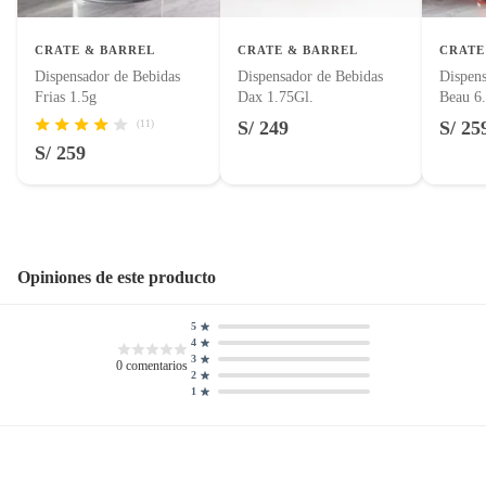
Productos que hayan sido previamente instalados.
Baterías de auto.
CRATE & BARREL
CRATE & BARREL
CRATE
Dispensador de Bebidas
Dispensador de Bebidas
Dispens
Motocicletas y bicicletas motorizadas.
Frias 1.5g
Dax 1.75Gl.
Beau 6
Licores y cigarros electrónicos.
S/ 249
S/ 25
(11)
S/ 259
Opiniones de este producto
5
4
3
0
comentarios
2
1