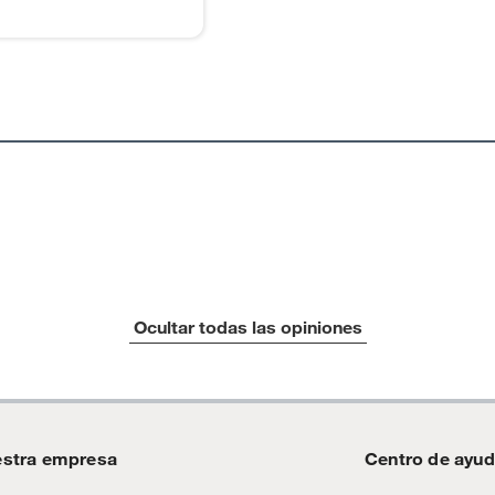
as de baño con señales de uso, sin empaques, etiquetas o
Ocultar todas las opiniones
stra empresa
Centro de ayu