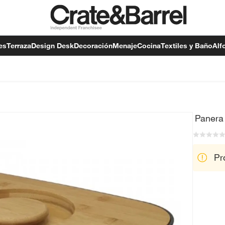
es
Terraza
Design Desk
Decoración
Menaje
Cocina
Textiles y Baño
Alf
Paner
Pr