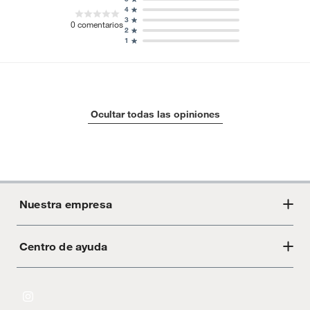
4
3
0
comentarios
2
1
Ocultar todas las opiniones
Nuestra empresa
Centro de ayuda
Acerca de Crate
Tiendas
Cambios y devoluciones