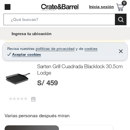
Inicia sesión
S
e
l
Ingresa tu ubicación
a
o
r
c
Producto sin stock :(
Revisa nuestras
políticas de privacidad
y
de
cookies
c
C
a
Aceptar cookies
e
h
r
t
r
B
Sarten Grill Cuadrada Blacklock 30.5cm
a
i
r
a
Lodge
o
r
S/ 459
n
-
i
(0)
c
o
Varias personas después miran
n