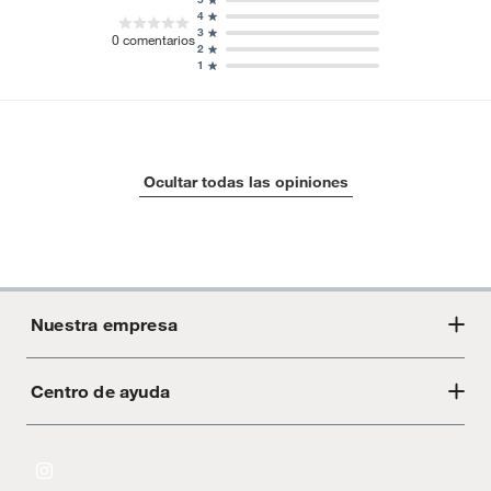
4
3
0
comentarios
2
1
Ocultar todas las opiniones
Nuestra empresa
Centro de ayuda
Acerca de Crate
Tiendas
Cambios y devoluciones