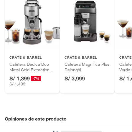
CRATE & BARREL
CRATE & BARREL
CRATE
Cafetera Dedica Duo
Cafetera Magnifica Plus
Cafete
Metal Cold Extraction
Delonghi
Verde 
Delonghi
Delong
S/ 1,399
S/ 3,999
S/ 1
-7%
S/ 1,499
Opiniones de este producto
5