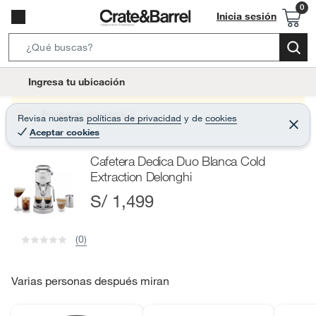
Inicia sesión
S
e
l
Ingresa tu ubicación
a
o
r
c
Producto sin stock :(
Revisa nuestras
políticas de privacidad
y
de
cookies
c
C
a
Aceptar cookies
e
h
r
t
r
B
Cafetera Dedica Duo Blanca Cold
a
i
r
a
Extraction Delonghi
o
r
S/ 1,499
n
-
i
(0)
c
o
Varias personas después miran
n