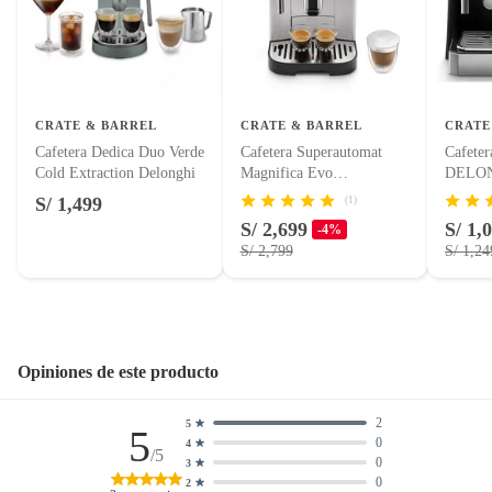
Productos hechos a medida.
Pinturas de color a pedido.
Plantas.
Productos que hayan sido previamente instalados.
Baterías de auto.
CRATE & BARREL
CRATE & BARREL
CRATE
Motocicletas y bicicletas motorizadas.
Cafetera Dedica Duo Verde
Cafetera Superautomat
Cafete
Cold Extraction Delonghi
Magnifica Evo
DELO
Licores y cigarros electrónicos.
DELONGHI
S/ 1,499
(1)
S/ 2,699
S/ 1,
-4%
S/ 2,799
S/ 1,24
Opiniones de este producto
2
5
5
0
4
/5
0
3
0
2