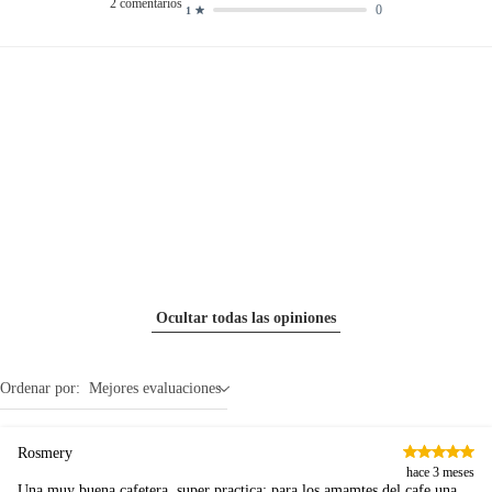
2
comentarios
0
1
Ocultar todas las opiniones
Ordenar por:
Mejores evaluaciones
Rosmery
hace 3 meses
Una muy buena cafetera, super practica; para los amamtes del cafe una