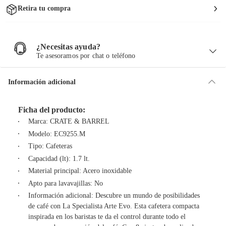
Retira tu compra
¿Necesitas ayuda?
¿
N
Te asesoramos por chat o teléfono
e
c
e
s
i
Información adicional
t
a
s
a
y
u
Ficha del producto:
d
a
Marca: CRATE & BARREL
?
Modelo: EC9255.M
Tipo: Cafeteras
Capacidad (lt): 1.7 lt.
Material principal: Acero inoxidable
Apto para lavavajillas: No
Información adicional: Descubre un mundo de posibilidades
de café con La Specialista Arte Evo. Esta cafetera compacta
inspirada en los baristas te da el control durante todo el