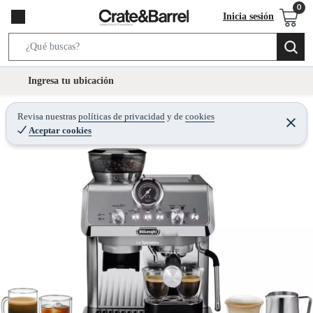
Inicia sesión
S
e
l
Ingresa tu ubicación
a
o
r
c
Revisa nuestras
políticas de privacidad
y
de
cookies
c
C
a
Aceptar cookies
e
h
r
t
r
B
a
i
r
a
o
r
n
-
i
c
o
n