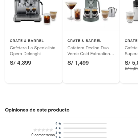
Alimentos, bebidas, fórmulas y leches para bebés.
Productos hechos a medida.
Pinturas de color a pedido.
Plantas.
Productos que hayan sido previamente instalados.
CRATE & BARREL
CRATE & BARREL
CRATE
Baterías de auto.
Cafetera La Specialista
Cafetera Dedica Duo
Cafete
Motocicletas y bicicletas motorizadas.
Opera Delonghi
Verde Cold Extraction
Supera
Licores y cigarros electrónicos.
Delonghi
Explo
S/ 4,399
S/ 1,499
S/ 5
S/ 5,9
Opiniones de este producto
5
4
3
0
comentarios
2