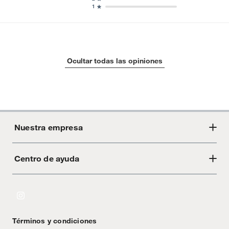
1
Ocultar todas las opiniones
Nuestra empresa
Centro de ayuda
Acerca de Crate
Tiendas
Cambios y devoluciones
Libro de Reclamaciones
Términos y condiciones