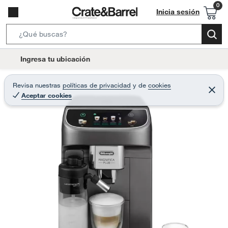
Inicia sesión
S
e
l
Ingresa tu ubicación
a
o
r
c
Revisa nuestras
políticas de privacidad
y
de
cookies
c
C
a
Aceptar cookies
e
h
r
t
r
B
a
i
r
a
o
r
n
-
i
c
o
n