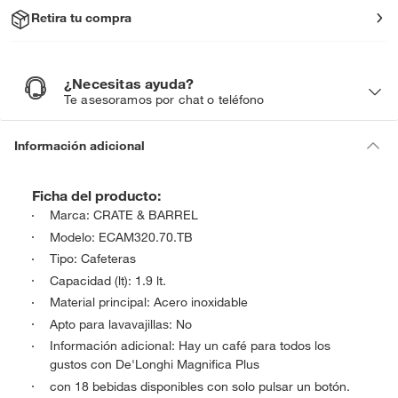
Retira tu compra
¿Necesitas ayuda?
¿
N
Te asesoramos por chat o teléfono
e
c
e
s
i
Información adicional
t
a
s
a
y
Ficha del producto:
u
d
a
Marca: CRATE & BARREL
?
Modelo: ECAM320.70.TB
Tipo: Cafeteras
Capacidad (lt): 1.9 lt.
Material principal: Acero inoxidable
Apto para lavavajillas: No
Información adicional: Hay un café para todos los
gustos con De'Longhi Magnifica Plus
con 18 bebidas disponibles con solo pulsar un botón.