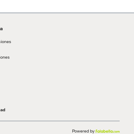
da
ciones
iones
dad
Powered by