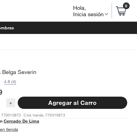
0
Hola
,
Inicia sesión
ombras
 Belga Severin
4.8 (4)
9
Agregar al Carro
+
: 770010873
Cód. tienda: 770010873
en
Cercado De Lima
en tienda