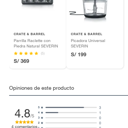
Motocicletas y bicicletas motorizadas.
Licores y cigarros electrónicos.
CRATE & BARREL
CRATE & BARREL
Parrilla Raclette con
Picadora Universal
Piedra Natural SEVERIN
SEVERIN
(5)
S/ 199
S/ 369
Opiniones de este producto
3
5
4.8
1
4
/5
0
3
0
2
4
comentarios
0
1