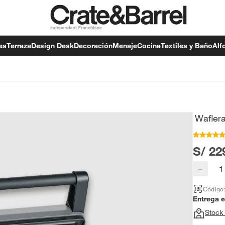
es
Terraza
Design Desk
Decoración
Menaje
Cocina
Textiles y Baño
Alf
Waflera
S/ 22
−
Código
Entrega 
Stock 