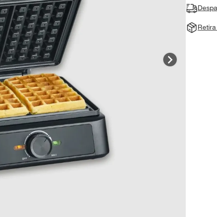
Despa
Retir