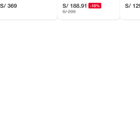
, suplementos alimenticios, vitaminas.
S/ 369
S/ 188.91
S/ 12
-10%
S/ 209
as de baño con señales de uso, sin empaques, etiquetas o