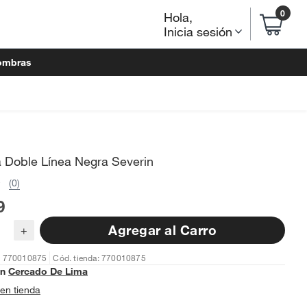
0
Hola
,
Inicia sesión
ombras
a Doble Línea Negra Severin
(0)
9
Agregar al Carro
+
: 770010875
Cód. tienda: 770010875
en
Cercado De Lima
en tienda