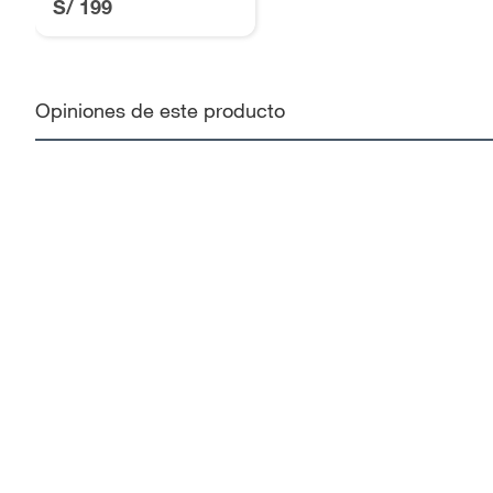
S/ 199
Opiniones de este producto
5
4
3
0
comentarios
2
1
Nue