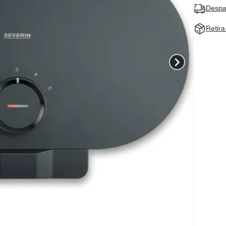
Despa
Retir