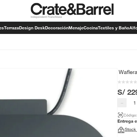
es
Terraza
Design Desk
Decoración
Menaje
Cocina
Textiles y Baño
Alf
Wafler
S/ 22
−
Código
Entrega 
Stock 