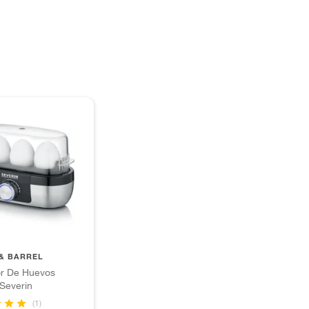
& BARREL
or De Huevos
 Severin
(1)