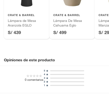
Productos hechos a medida.
Pinturas de color a pedido.
Hecho en
China
Plantas.
CRATE & BARREL
CRATE & BARREL
CRATE
Productos que hayan sido previamente instalados.
Lámpara de Mesa
Lámpara De Mesa
Lámpa
Baterías de auto.
Aranzola EGLO
Cahuama Eglo
Manza
Cantidad contenida
1
Motocicletas y bicicletas motorizadas.
S/ 439
en el empaque
S/ 499
S/ 2
Licores y cigarros electrónicos.
Cantidad de
1
ampolletas/tubos
Opiniones de este producto
Tipo de
Listo para ensamblar
5
ensamblado
4
3
0
comentarios
2
1
Ancho
26 cm
Grado de
IP20
protección IP