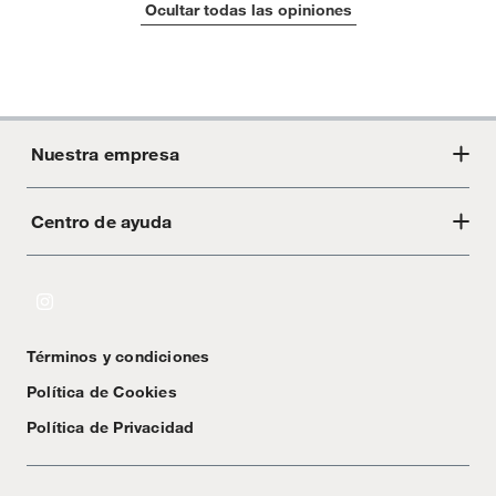
Ocultar todas las opiniones
Tipo de casquillo
E27
Largo
26 cm
Nuestra empresa
Tipo de fuente
Eléctrica halógena
Centro de ayuda
Acerca de Crate
luminosa
Tiendas
Cambios y devoluciones
Garantía del
2 años
proveedor
Libro de Reclamaciones
Términos y condiciones
Textos Legales
Política de Cookies
Tipo
Mesa
Política de Privacidad
Color
Negro