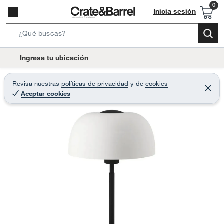
Inicia sesión
S
e
l
Ingresa tu ubicación
a
o
r
c
Revisa nuestras
políticas de privacidad
y
de
cookies
c
C
a
Aceptar cookies
e
h
r
t
r
B
a
i
r
a
o
r
n
-
i
c
o
n