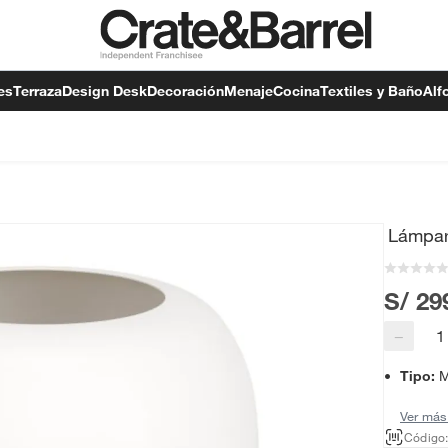
es
Terraza
Design Desk
Decoración
Menaje
Cocina
Textiles y Baño
Alf
Lámpar
S/ 29
−
Tipo
:
M
Ver más
Código