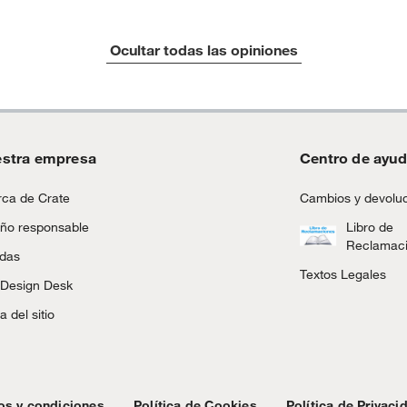
Ocultar todas las opiniones
stra empresa
Centro de ayu
ca de Crate
Cambios y devolu
ño responsable
Libro de
Reclamac
ndas
Textos Legales
 Design Desk
 del sitio
os y condiciones
Política de Cookies
Política de Privaci