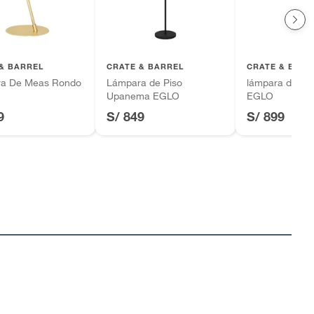
& BARREL
CRATE & BARREL
CRATE & BARR
a De Meas Rondo
Lámpara de Piso
lámpara de Pi
Upanema EGLO
EGLO
9
S/ 849
S/ 899