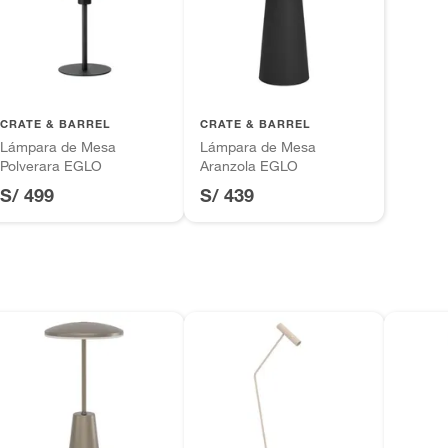
tros productos para asfalto.
ésticos, tecnología, línea blanca, colchones, muebles,
m
inión
CRATE & BARREL
CRATE & BARREL
Lámpara de Mesa
Lámpara de Mesa
m
Polverara EGLO
Aranzola EGLO
S/ 499
S/ 439
, suplementos alimenticios, vitaminas.
ca
as de baño con señales de uso, sin empaques, etiquetas o
ámpara