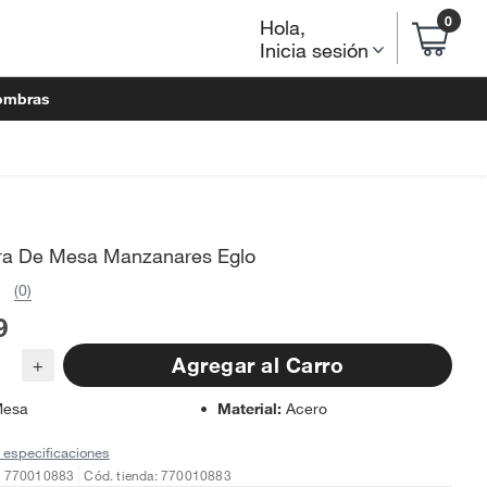
0
Hola
,
Inicia sesión
ombras
a De Mesa Manzanares Eglo
(0)
9
Agregar al Carro
+
esa
Material
:
Acero
 especificaciones
: 770010883
Cód. tienda: 770010883