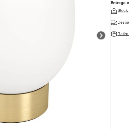
Entrega 
Stock 
Despa
Retir