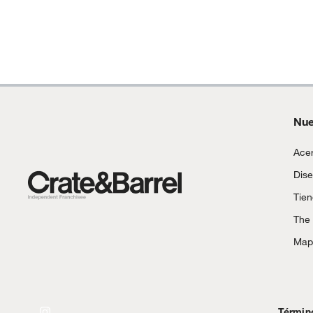
Nue
Acer
Dise
Tie
The
Mapa
Términ