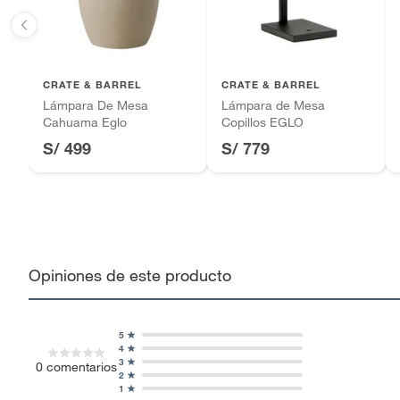
Motocicletas y bicicletas motorizadas.
Licores y cigarros electrónicos.
CRATE & BARREL
CRATE & BARREL
Lámpara De Mesa
Lámpara de Mesa
Cahuama Eglo
Copillos EGLO
S/ 499
S/ 779
Opiniones de este producto
5
4
3
0
comentarios
2
1