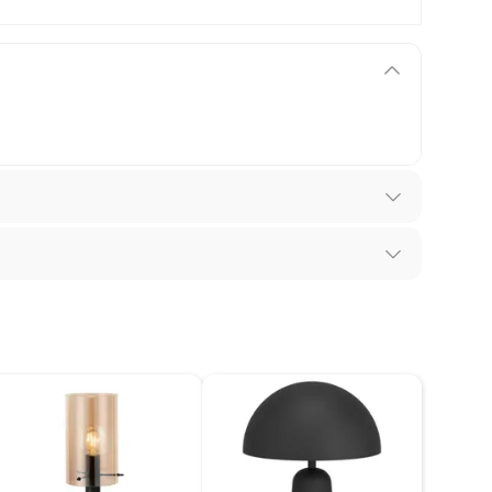
los recibes para hacer una devolución.
 diferentes, otras con restricciones y algunas
son:
m
edores tienen:
ros productos para asfalto, hormigón, albañilería.