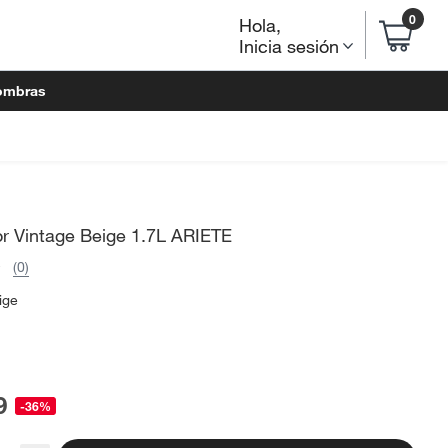
0
Hola
,
Inicia sesión
ombras
or Vintage Beige 1.7L ARIETE
(0)
ige
9
-36%