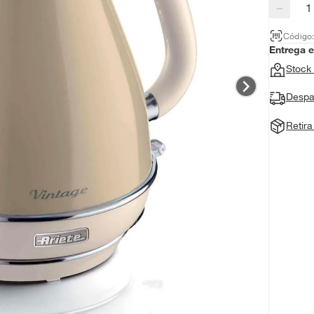
−
Código
Entrega 
Stock 
Despa
Retir