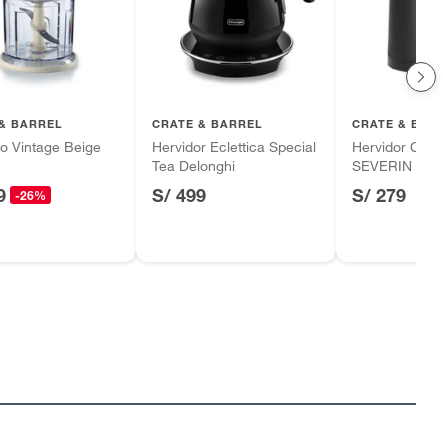
& BARREL
CRATE & BARREL
CRATE & BARR
o Vintage Beige
Hervidor Eclettica Special
Hervidor Cool 
E
Tea Delonghi
SEVERIN
9
S/ 499
S/ 279
-26%