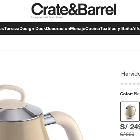
es
Terraza
Design Desk
Decoración
Menaje
Cocina
Textiles y Baño
Alf
Hervid
Color:
Be
S/ 24
S/ 389