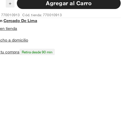
Agregar al Carro
+
: 770010913
Cód. tienda: 770010913
en
Cercado De Lima
en tienda
cho a domicilio
a tu compra
Retira desde 90 min