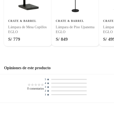
Productos hechos a medida.
Pinturas de color a pedido.
Hecho en
China
Plantas.
Productos que hayan sido previamente instalados.
CRATE & BARREL
CRATE & BARREL
CRATE
Baterías de auto.
Lámpara de Mesa Copillos
Lámpara de Piso Upanema
Lámpar
Cantidad contenida
1
EGLO
EGLO
EGLO
Motocicletas y bicicletas motorizadas.
en el empaque
S/ 779
S/ 849
S/ 49
Licores y cigarros electrónicos.
Cantidad de
1
ampolletas/tubos
Opiniones de este producto
Tipo de ensamblado
Listo para ensamblar
5
4
Ancho
18 cm
3
0
comentarios
2
1
Grado de protección
IP20
IP