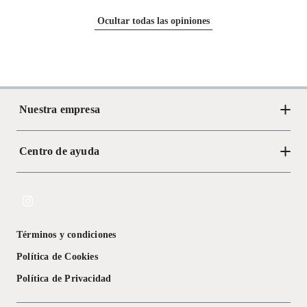
Ocultar todas las opiniones
Tipo de casquillo
E27
Largo
18 cm
Nuestra empresa
Tipo de fuente
Eléctrica halógena
luminosa
Centro de ayuda
Acerca de Crate
Garantía del
2 años
Tiendas
proveedor
Cambios y devoluciones
Libro de Reclamaciones
Tipo
Mesa
Términos y condiciones
Textos Legales
Política de Cookies
Color
Ámbar
Política de Privacidad