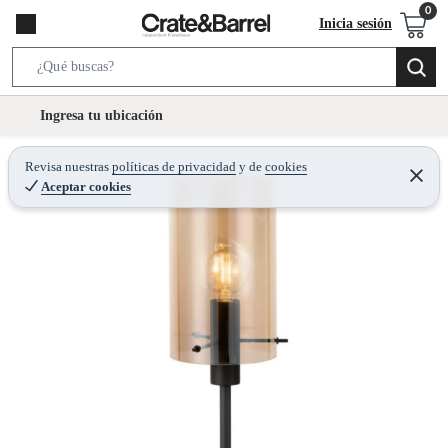
Inicia sesión
S
e
l
Ingresa tu ubicación
a
o
r
c
Revisa nuestras
políticas de privacidad
y
de
cookies
c
C
a
Aceptar cookies
e
h
r
t
r
B
a
i
r
a
o
r
n
-
i
c
o
n