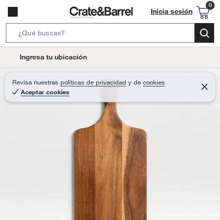
Inicia sesión
S
e
l
Ingresa tu ubicación
a
o
r
c
Revisa nuestras
políticas de privacidad
y
de
cookies
c
C
a
Aceptar cookies
e
h
r
t
r
B
a
i
r
a
o
r
n
-
i
c
o
n