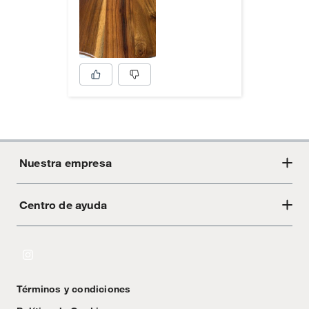
Nuestra empresa
Centro de ayuda
Acerca de Crate
Tiendas
Cambios y devoluciones
Libro de Reclamaciones
Términos y condiciones
Textos Legales