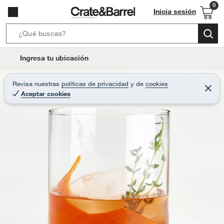
Inicia sesión
S
e
l
Ingresa tu ubicación
a
o
r
c
Revisa nuestras
políticas de privacidad
y
de
cookies
c
C
a
Aceptar cookies
e
h
r
t
r
B
a
i
r
a
o
r
n
-
i
c
o
n