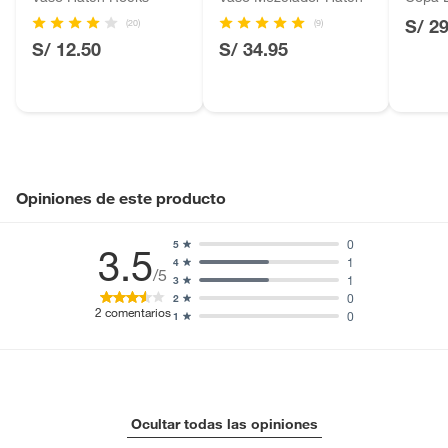
Motocicletas y bicicletas motorizadas.
S/ 2
(20)
(9)
Licores y cigarros electrónicos.
S/ 12.50
S/ 34.95
Opiniones de este producto
0
5
3.5
1
4
/5
1
3
0
2
2
comentarios
0
1
Ocultar todas las opiniones