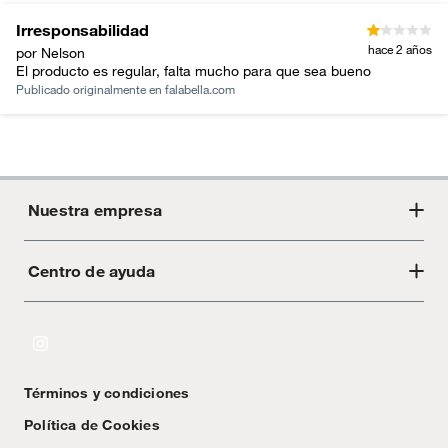
Irresponsabilidad
hace 2 años
por Nelson
El producto es regular, falta mucho para que sea bueno
Publicado originalmente en
falabella.com
Nuestra empresa
Centro de ayuda
Acerca de Crate
Tiendas
Cambios y devoluciones
Libro de Reclamaciones
Términos y condiciones
Textos Legales
Política de Cookies