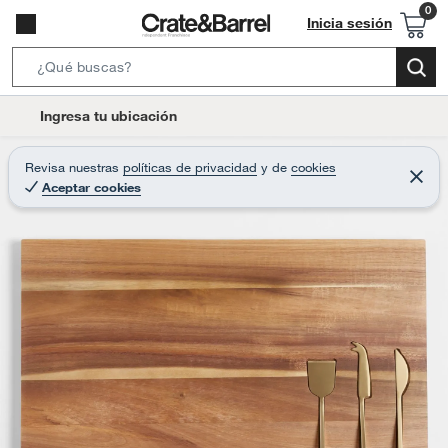
Inicia sesión
S
e
l
Ingresa tu ubicación
a
o
r
c
Revisa nuestras
políticas de privacidad
y
de
cookies
c
C
a
Aceptar cookies
e
h
r
t
r
B
a
i
r
a
o
r
n
-
i
c
o
n