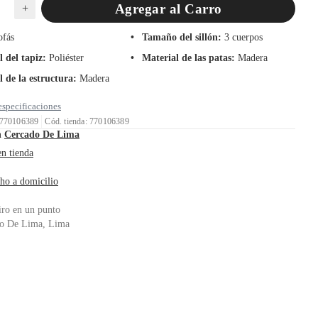
Agregar al Carro
+
ofás
Tamaño del sillón
:
3 cuerpos
 del tapiz
:
Poliéster
Material de las patas
:
Madera
l de la estructura
:
Madera
especificaciones
 770106389
Cód. tienda: 770106389
n
Cercado De Lima
en tienda
ho a domicilio
iro en un punto
o De Lima, Lima