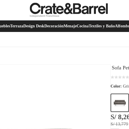
ebles
Terraza
Design Desk
Decoración
Menaje
Cocina
Textiles y Baño
Alfomb
Sofa Pe
Color:
Gri
S/ 8,2
S/ 13,779