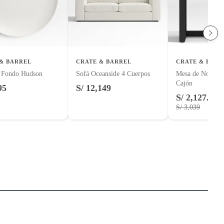
& BARREL
CRATE & BARREL
CRATE & BARR
e Fondo Hudson
Sofá Oceanside 4 Cuerpos
Mesa de Noche L
Cajón
95
S/ 12,149
S/ 2,127.30
S/ 3,039