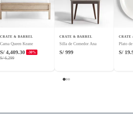
r
uctos para asfalto.
logía, línea blanca, colchones, muebles, bicicletas y máquinas.
CRATE & BARREL
CRATE & BARREL
CRATE 
Cama Queen Keane
Silla de Comedor Ana
Plato d
S/ 4,409.30
S/ 999
S/ 19.
-30%
entos alimenticios, vitaminas.
S/ 6,299
 Unidos
con señales de uso, sin empaques, etiquetas o sellos.
m