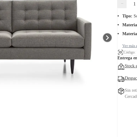
−
Tipo
:
S
Material
Materia
Ver más 
Código:
Entrega e
Stock 
Despac
Sin ret
Cercad