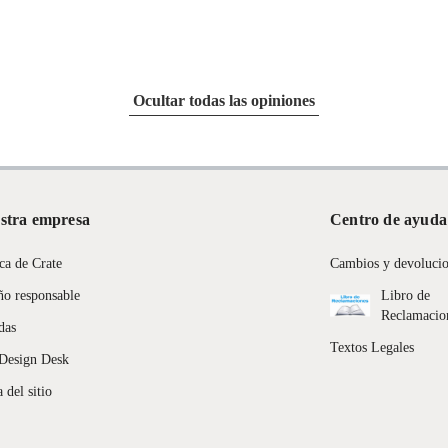
m
m
Ocultar todas las opiniones
s
stra empresa
Centro de ayuda
r
ca de Crate
Cambios y devoluci
ño responsable
Libro de
Reclamacio
das
Textos Legales
Design Desk
 del sitio