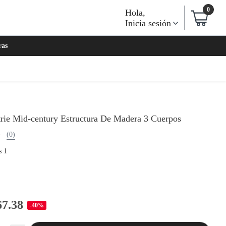
0
Hola
,
Inicia sesión
ras
trie Mid-century Estructura De Madera 3 Cuerpos
(0)
s 1
67.38
-40%