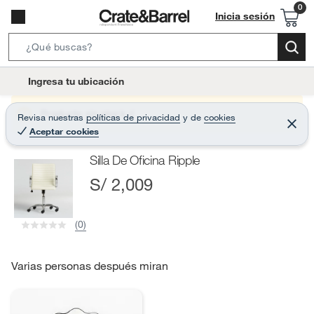
Inicia sesión
S
e
l
Ingresa tu ubicación
a
o
r
c
Producto sin stock :(
Revisa nuestras
políticas de privacidad
y
de
cookies
c
C
a
Aceptar cookies
e
h
r
t
r
B
Silla De Oficina Ripple
a
i
r
a
S/ 2,009
o
r
n
-
(0)
i
c
o
Varias personas después miran
n