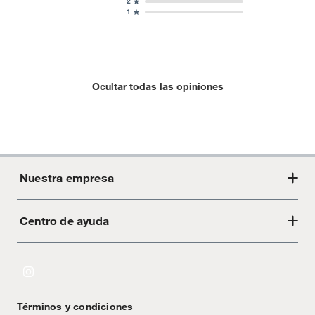
2
1
Ocultar todas las opiniones
Nuestra empresa
Centro de ayuda
Acerca de Crate
Tiendas
Cambios y devoluciones
Libro de Reclamaciones
Términos y condiciones