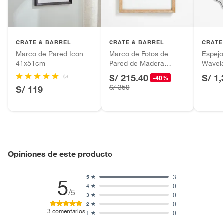
Productos hechos a medida.
Alto
77cm
Pinturas de color a pedido.
Plantas.
Productos que hayan sido previamente instalados.
CRATE & BARREL
CRATE & BARREL
CRATE
Baterías de auto.
Marco de Pared Icon
Marco de Fotos de
Espejo
41x51cm
Pared de Madera
Wavel
Motocicletas y bicicletas motorizadas.
44x49cm
S/ 215.40
S/ 1
(5)
Licores y cigarros electrónicos.
-40%
S/ 359
S/ 119
Opiniones de este producto
3
5
5
0
4
/5
0
3
0
2
3
comentarios
0
1