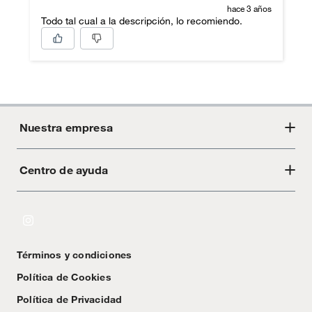
hace 3 años
Todo tal cual a la descripción, lo recomiendo.
Nuestra empresa
Centro de ayuda
Acerca de Crate
Tiendas
Cambios y devoluciones
Libro de Reclamaciones
Términos y condiciones
Textos Legales
Política de Cookies
Política de Privacidad