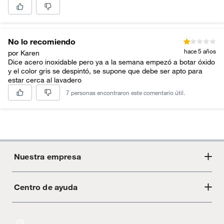
No lo recomiendo
hace 5 años
por Karen
Dice acero inoxidable pero ya a la semana empezó a botar óxido
y el color gris se despintó, se supone que debe ser apto para
estar cerca al lavadero
7 personas encontraron este comentario útil.
Nuestra empresa
Centro de ayuda
Acerca de Crate
Tiendas
Cambios y devoluciones