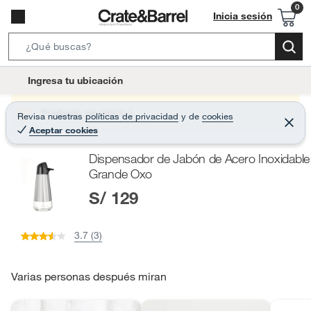
Inicia sesión
S
e
l
Ingresa tu ubicación
a
o
r
c
Producto sin stock :(
Revisa nuestras
políticas de privacidad
y
de
cookies
c
C
a
Aceptar cookies
e
h
r
t
r
B
Dispensador de Jabón de Acero Inoxidable
a
i
r
a
Grande Oxo
o
r
S/ 129
n
-
i
3.7 (3)
c
o
Varias personas después miran
n