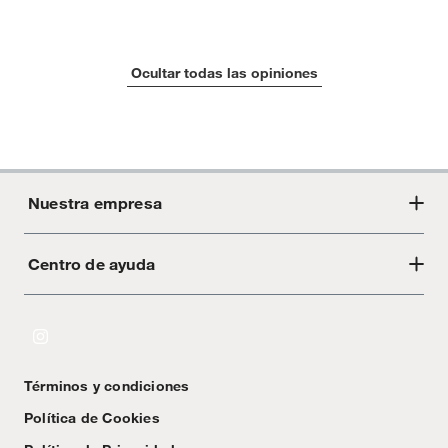
Ocultar todas las opiniones
Nuestra empresa
Centro de ayuda
Acerca de Crate
Tiendas
Cambios y devoluciones
Libro de Reclamaciones
Términos y condiciones
Textos Legales
Política de Cookies