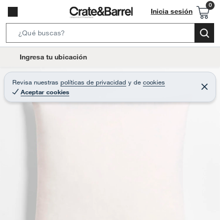
Inicia sesión
S
e
l
Ingresa tu ubicación
a
o
r
c
Revisa nuestras
políticas de privacidad
y
de
cookies
c
C
a
Aceptar cookies
e
h
r
t
r
B
a
i
r
a
o
r
n
-
i
c
o
n