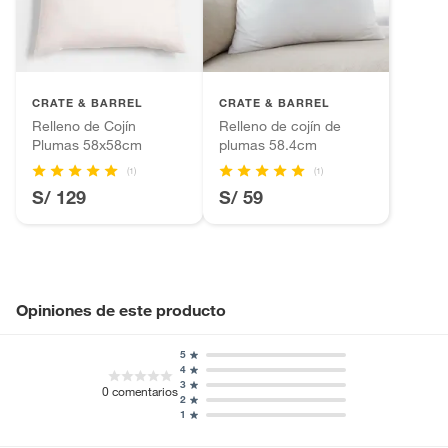
Productos hechos a medida.
Pinturas de color a pedido.
Largo
51cm
Plantas.
Productos que hayan sido previamente instalados.
Baterías de auto.
CRATE & BARREL
CRATE & BARREL
Gramaje
No aplica
Relleno de Cojín
Relleno de cojín de
Motocicletas y bicicletas motorizadas.
Plumas 58x58cm
plumas 58.4cm
Licores y cigarros electrónicos.
(1)
(1)
S/ 129
S/ 59
Opiniones de este producto
5
4
3
0
comentarios
2
1