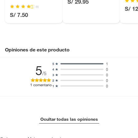
S/ 29.95
Licores y cigarros electrónicos.
(9)
S/ 1
S/ 7.50
Opiniones de este producto
1
5
5
0
4
/5
0
3
0
2
1
comentario
0
1
Ocultar todas las opiniones