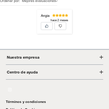
Ordenar por:
Mejores evaluaciones
Angia
hace 2 meses
Nuestra empresa
Centro de ayuda
Acerca de Crate
Tiendas
Cambios y devoluciones
Libro de Reclamaciones
Términos y condiciones
Textos Legales