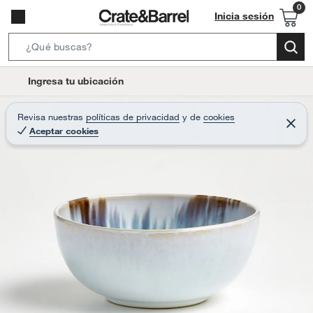
Inicia sesión
S
e
l
Ingresa tu ubicación
a
o
r
c
Revisa nuestras
políticas de privacidad
y
de
cookies
c
C
a
Aceptar cookies
e
h
r
t
r
B
a
i
r
a
o
r
n
-
i
c
o
n