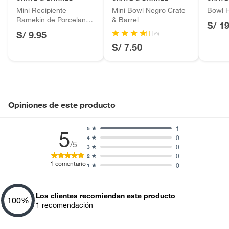
Baterías de auto.
Mini Recipiente
Mini Bowl Negro Crate
Bowl 
Ramekin de Porcelana
& Barrel
Motocicletas y bicicletas motorizadas.
S/ 1
Blanca
S/ 9.95
Licores y cigarros electrónicos.
(9)
S/ 7.50
Opiniones de este producto
1
5
5
0
4
/5
0
3
0
2
1
comentario
0
1
Los clientes recomiendan este producto
100
%
1
recomendación