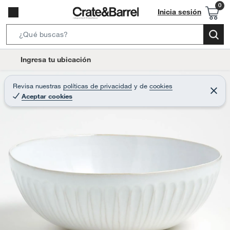
Inicia sesión
S
e
l
Ingresa tu ubicación
a
o
r
c
Revisa nuestras
políticas de privacidad
y
de
cookies
c
C
a
Aceptar cookies
e
h
r
t
r
B
a
i
r
a
o
r
n
-
i
c
o
n