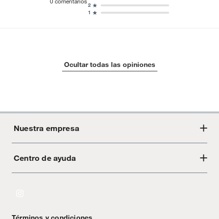
0
comentarios
2
1
Ocultar todas las opiniones
Nuestra empresa
Centro de ayuda
Acerca de Crate
Tiendas
Cambios y devoluciones
Libro de Reclamaciones
Términos y condiciones