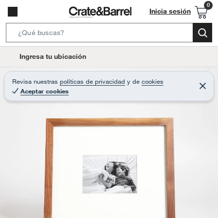
Inicia sesión
S
e
l
Ingresa tu ubicación
a
o
r
c
Revisa nuestras
políticas de privacidad
y
de
cookies
c
C
a
Aceptar cookies
e
h
r
t
r
B
a
i
r
a
o
r
n
-
i
c
o
n