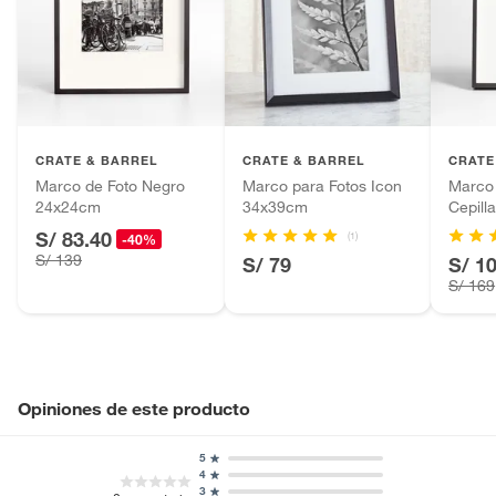
Alimentos, bebidas, fórmulas y leches para bebés.
Productos hechos a medida.
Ancho
41cm
Pinturas de color a pedido.
Plantas.
Alto
36cm
Productos que hayan sido previamente instalados.
CRATE & BARREL
CRATE & BARREL
CRATE
Baterías de auto.
Marco de Foto Negro
Marco para Fotos Icon
Marco 
Motocicletas y bicicletas motorizadas.
Capacidad de fotos
1
24x24cm
34x39cm
Cepil
Licores y cigarros electrónicos.
S/ 83.40
(1)
-40%
S/ 139
S/ 79
S/ 1
S/ 169
Opiniones de este producto
5
4
3