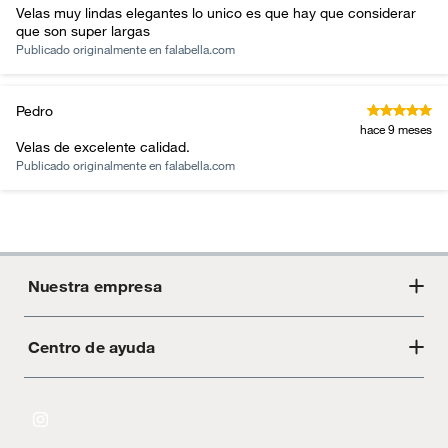
Velas muy lindas elegantes lo unico es que hay que considerar
que son super largas
Publicado originalmente en
falabella.com
Pedro
hace 9 meses
Velas de excelente calidad.
Publicado originalmente en
falabella.com
Nuestra empresa
Centro de ayuda
Acerca de Crate
Tiendas
Cambios y devoluciones