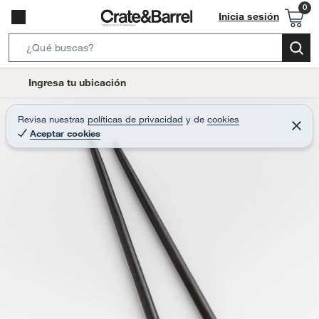
Inicia sesión
S
e
l
Ingresa tu ubicación
a
o
r
c
Revisa nuestras
políticas de privacidad
y
de
cookies
c
C
a
Aceptar cookies
e
h
r
t
r
B
a
i
r
a
o
r
n
-
i
c
o
n