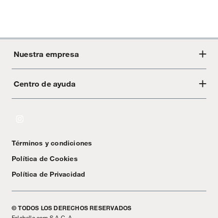
Nuestra empresa
Centro de ayuda
Acerca de Crate
Tiendas
Cambios y devoluciones
Libro de Reclamaciones
Términos y condiciones
Textos Legales
Política de Cookies
Política de Privacidad
© TODOS LOS DERECHOS RESERVADOS
Falabella.com S.A.C. A