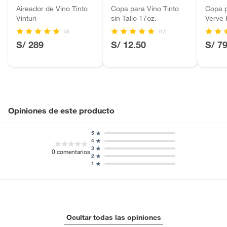
Baterías de auto.
Aireador de Vino Tinto
Copa para Vino Tinto
Copa 
Vinturi
sin Tallo 17oz.
Verve
Motocicletas y bicicletas motorizadas.
(3)
(17)
Licores y cigarros electrónicos.
S/ 289
S/ 12.50
S/ 7
Opiniones de este producto
5
4
3
0
comentarios
2
1
Ocultar todas las opiniones