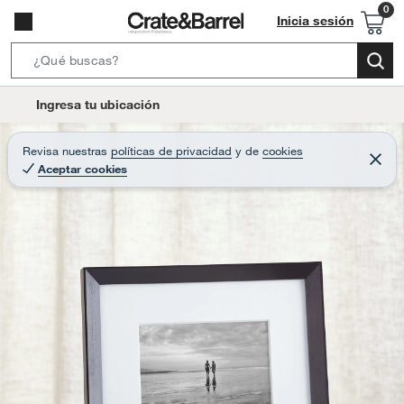
Inicia sesión
S
e
l
Ingresa tu ubicación
a
o
r
c
Revisa nuestras
políticas de privacidad
y
de
cookies
c
C
a
Aceptar cookies
e
h
r
t
r
B
a
i
r
a
o
r
n
-
i
c
o
n