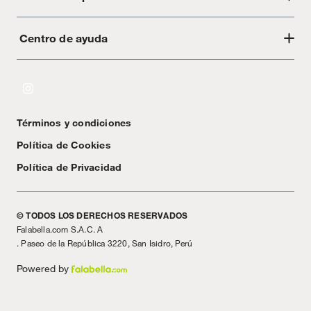
Centro de ayuda
Acerca de Crate
Tiendas
Cambios y devoluciones
Libro de Reclamaciones
Términos y condiciones
Textos Legales
Política de Cookies
Política de Privacidad
© TODOS LOS DERECHOS RESERVADOS
Falabella.com S.A.C. A
. Paseo de la República 3220, San Isidro, Perú
Powered by