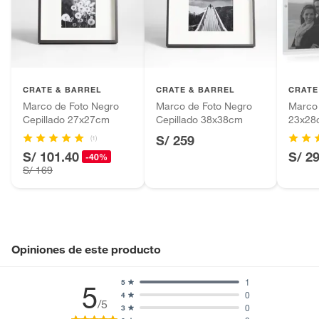
Productos hechos a medida.
Número de piezas
1
Pinturas de color a pedido.
Plantas.
Ancho
31cm
Productos que hayan sido previamente instalados.
CRATE & BARREL
CRATE & BARREL
CRATE
Baterías de auto.
Marco de Foto Negro
Marco de Foto Negro
Marco 
Motocicletas y bicicletas motorizadas.
Alto
26cm
Cepillado 27x27cm
Cepillado 38x38cm
23x28
Licores y cigarros electrónicos.
S/ 259
(1)
S/ 101.40
Capacidad de fotos
1
S/ 2
-40%
S/ 169
Opiniones de este producto
1
5
5
0
4
/5
0
3