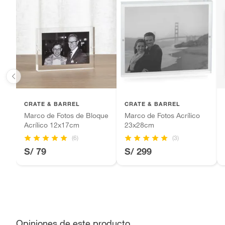
Baterías de auto.
Ancho
39cm
Motocicletas y bicicletas motorizadas.
Licores y cigarros electrónicos.
Alto
34cm
Capacidad de fotos
1
CRATE & BARREL
CRATE & BARREL
Marco de Fotos de Bloque
Marco de Fotos Acrílico
Acrílico 12x17cm
23x28cm
(6)
(3)
S/ 79
S/ 299
Opiniones de este producto