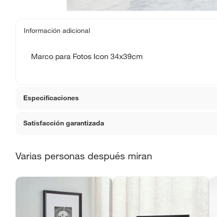
Información adicional
Marco para Fotos Icon 34x39cm
Especificaciones
Satisfacción garantizada
Detalle de la garantía
La gara
devoluc
La mayoría de los productos tienen
30 días desde que 
Varias personas después miran
Sin embargo, tenemos categorías que cuentan con plazos
Condicion del producto
Nuevo
que no se pueden devolver ni cambiar. Conoce cuáles 
Productos vendidos por
Falabella, Tottus y otros vend
Color básico
Negro
48 horas: cemento, mezclas de hormigón, morteros, yeso y ot
7 días: colchones y productos de combustión.