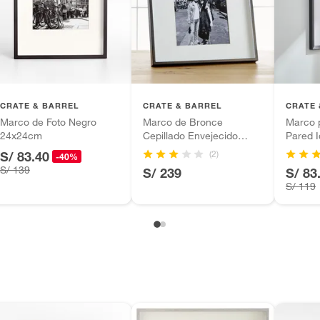
a
tros productos para asfalto.
ésticos, tecnología, línea blanca, colchones, muebles,
inión
m
CRATE & BARREL
CRATE & BARREL
CRATE 
Marco de Foto Negro
Marco de Bronce
Marco 
24x24cm
Cepillado Envejecido
Pared 
38x38cm
(2)
S/ 83.40
-40%
, suplementos alimenticios, vitaminas.
S/ 139
S/ 239
S/ 83
S/ 119
de foto
as de baño con señales de uso, sin empaques, etiquetas o
gular