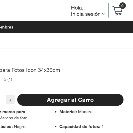
0
Hola
,
Inicia sesión
ombras
para Fotos Icon 34x39cm
5 (1)
Agregar al Carro
+
e marco para
Material
:
Madera
Marcos de foto
básico
:
Negro
Capacidad de fotos
:
1