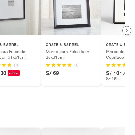
& BARREL
CRATE & BARREL
CRATE & BARR
para Fotos de
Marco para Fotos Icon
Marco de Foto
Icon 51x51cm
26x31cm
Cepillado 27x
(1)
(1)
.30
S/ 69
S/ 101.40
-30%
-
S/ 169