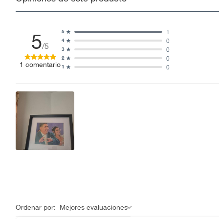
1
5
5
0
4
/5
0
3
0
2
1
comentario
0
1
Ordenar por:
Mejores evaluaciones