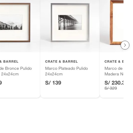
& BARREL
CRATE & BARREL
CRATE & BARR
de Bronce Pulido
Marco Plateado Pulido
Marco de Foto
e 24x24cm
24x24cm
Madera Nogal
9
S/ 139
S/ 230.30
-
S/ 329