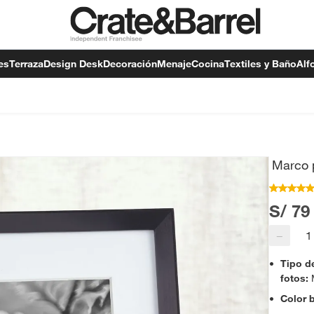
es
Terraza
Design Desk
Decoración
Menaje
Cocina
Textiles y Baño
Alf
Marco 
S/ 79
−
Tipo d
fotos
:
Color 