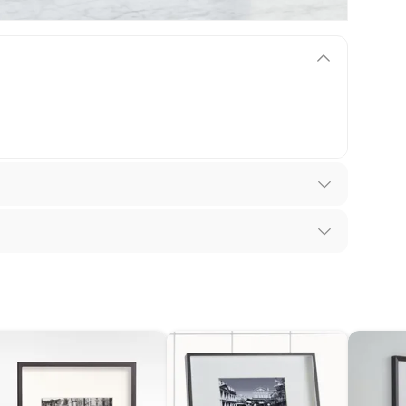
ntía se ajusta a nuestras políticas de cambios y
iones.
los recibes para hacer una devolución.
 diferentes, otras con restricciones y algunas
son:
edores tienen:
ros productos para asfalto, hormigón, albañilería.