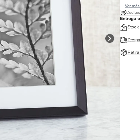
Ver más
Código
Entrega 
Stock 
Despa
Retir