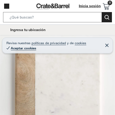
Inicia sesión
S
e
l
Ingresa tu ubicación
a
o
r
c
Revisa nuestras
políticas de privacidad
y
de
cookies
c
C
a
Aceptar cookies
e
h
r
t
r
B
a
i
r
a
o
r
n
-
i
c
o
n