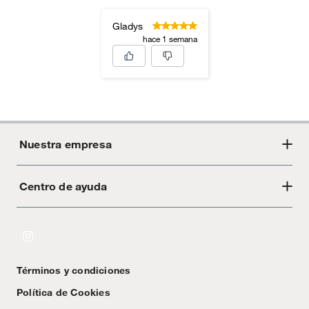
Gladys
hace 1 semana
Nuestra empresa
Centro de ayuda
Acerca de Crate
Tiendas
Cambios y devoluciones
Libro de Reclamaciones
Términos y condiciones
Textos Legales
Política de Cookies